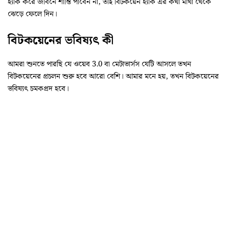
হ্যাক করে জীবনে শান্তি পাবেন না, তাই বিটকয়েন হ্যাক এর কথা মাথা থেকে
ঝেড়ে ফেলে দিন।
বিটকয়েনের ভবিষ্যৎ কী
আমরা শুনতে পারছি যে ওয়েব 3.0 বা মেটাভার্সস যেটি আসলে তখন
বিটকয়েনের প্রচলন শুরু হবে আরো বেশি। আমার মনে হয়, তখন বিটকয়েনের
ভবিষ্যৎ চমকপ্রদ হবে।