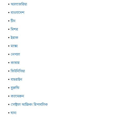
আলজেরিয়া
বাংলাদেশ
চীন
মিশর
ইরাক
মস্কো
নেপাল
কাতার
তিউনিসিয়া
বাহরাইন
বুরুন্ডি
ক্যামেরুন
সেন্ট্রাল আফ্রিকা রিপাবলিক
ঘানা