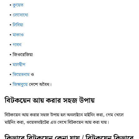
কুয়েত
লেসোথো
লিবিয়া
মাকাও
গাবন
জিওরেজিয়া
মালদ্বীপ
ভিয়েতনাম
ও
জিম্বাবুয়ে
দেশে অবৈধ।
বিটকয়েন আয় করার সহজ উপায়
বিটকয়েন আয় করার সহজ উপায় হল অনলাইনে মাইনিং করা, গেম খেলে
মাইনিং করা, ওয়েভসাইটের এড দেখে বিটকয়েন আয় করা যায়।
কিভাবে বিটকয়েন কেনা যায় / বিটকয়েন কিভাবে