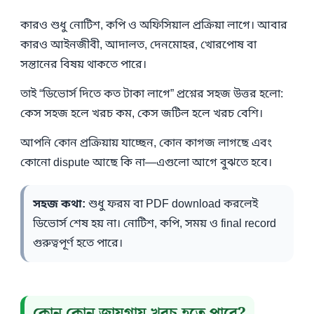
কারও শুধু নোটিশ, কপি ও অফিসিয়াল প্রক্রিয়া লাগে। আবার
কারও আইনজীবী, আদালত, দেনমোহর, খোরপোষ বা
সন্তানের বিষয় থাকতে পারে।
তাই “ডিভোর্স দিতে কত টাকা লাগে” প্রশ্নের সহজ উত্তর হলো:
কেস সহজ হলে খরচ কম, কেস জটিল হলে খরচ বেশি।
আপনি কোন প্রক্রিয়ায় যাচ্ছেন, কোন কাগজ লাগছে এবং
কোনো dispute আছে কি না—এগুলো আগে বুঝতে হবে।
সহজ কথা:
শুধু ফরম বা PDF download করলেই
ডিভোর্স শেষ হয় না। নোটিশ, কপি, সময় ও final record
গুরুত্বপূর্ণ হতে পারে।
কোন কোন জায়গায় খরচ হতে পারে?