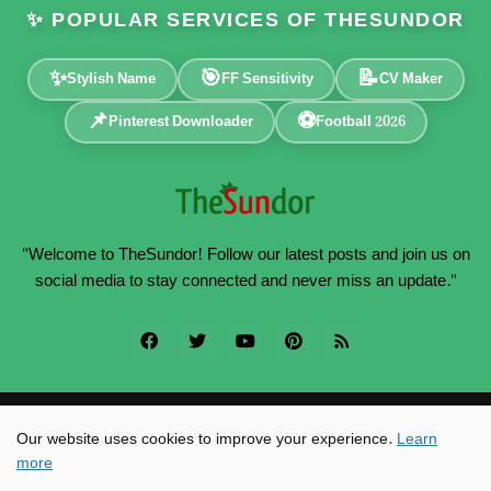
✨ POPULAR SERVICES OF THESUNDOR
✨
🎯
📝
Stylish Name
FF Sensitivity
CV Maker
📌
⚽
Pinterest Downloader
Football 2026
"Welcome to TheSundor! Follow our latest posts and join us on
social media to stay connected and never miss an update."
Powered by -
TheSundor
Our website uses cookies to improve your experience.
Learn
more
Home
About
Contact
Privacy Policy