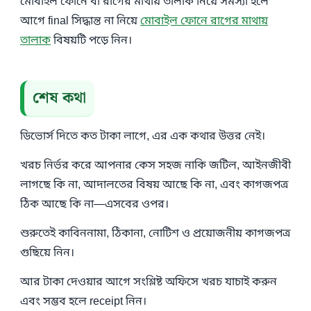
মোবাইল ফোনে বা রাগের মাথায় তালাক নিয়ে সমস্যা হলে
আগে final সিদ্ধান্ত না নিয়ে
মোবাইল ফোনে রাগের মাথায়
তালাক
বিষয়টি পড়ে নিন।
শেষ কথা
ডিভোর্স দিতে কত টাকা লাগে, এর এক কথার উত্তর নেই।
খরচ নির্ভর করে আপনার কেস সহজ নাকি জটিল, আইনজীবী
লাগছে কি না, আদালতের বিষয় আছে কি না, এবং কাগজপত্র
ঠিক আছে কি না—এসবের ওপর।
শুরুতেই কাবিননামা, ঠিকানা, নোটিশ ও প্রয়োজনীয় কাগজপত্র
গুছিয়ে নিন।
আর টাকা দেওয়ার আগে সংশ্লিষ্ট অফিসে খরচ যাচাই করুন
এবং সম্ভব হলে receipt নিন।