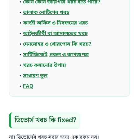
কোন কোন জায়গায় খরচ হতে পারে?
তালাক নোটিশের খরচ
কাজী অফিস ও নিবন্ধনের খরচ
আইনজীবী বা আদালতের খরচ
দেনমোহর ও খোরপোষ কি খরচ?
সার্টিফিকেট, নকল ও কাগজপত্র
খরচ কমানোর উপায়
সাধারণ ভুল
FAQ
ডিভোর্স খরচ কি fixed?
না। ডিভোর্সের খরচ সবার জন্য এক রকম নয়।