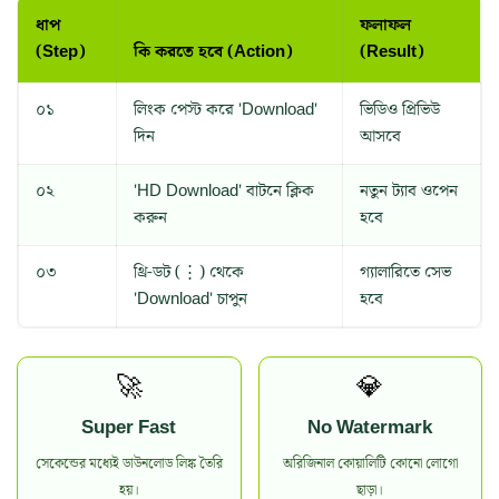
ধাপ
ফলাফল
(Step)
কি করতে হবে (Action)
(Result)
০১
লিংক পেস্ট করে 'Download'
ভিডিও প্রিভিউ
দিন
আসবে
০২
'HD Download' বাটনে ক্লিক
নতুন ট্যাব ওপেন
করুন
হবে
০৩
থ্রি-ডট (⋮) থেকে
গ্যালারিতে সেভ
'Download' চাপুন
হবে
🚀
💎
Super Fast
No Watermark
সেকেন্ডের মধ্যেই ডাউনলোড লিঙ্ক তৈরি
অরিজিনাল কোয়ালিটি কোনো লোগো
হয়।
ছাড়া।