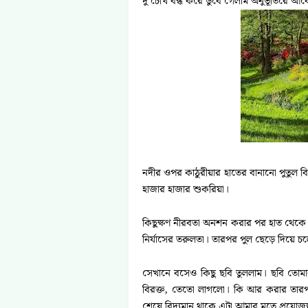
দু’চোখ বন্ধ করে ডুবে গেলাম অনুভূতিরে আবেশ
নদীর ওপর কাঠুরীয়ার হাতের বানানো পুতুল বিশাল
হাজার হাজার শুকরিয়া।
কিছুক্ষণ নীরবতা অনশন করার পর হাত থেকে
নির্যাসের তরুলতা। তারপর পুল ছেড়ে দিয়ে 
সেখানে বসেও কিছু ছবি তুললাম। ছবি তোমার
বিরক্ত, তেতো লাগলো। কি আর করার তারপ
শেষে বিদ্যমান থাকে এটা আমার মতে প্রযোজ্য