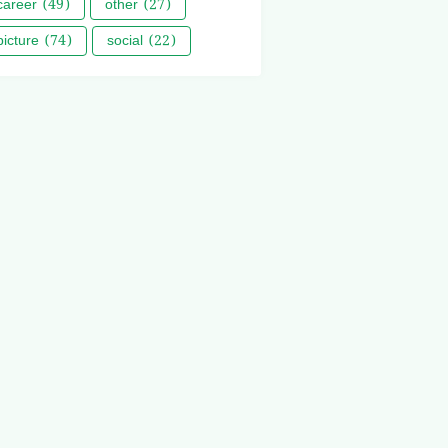
career
(49)
other
(27)
picture
(74)
social
(22)