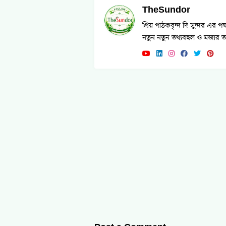
TheSundor
প্রিয় পাঠকবৃন্দ দি সুন্দর 
নতুন নতুন তথ্যবহুল ও মজার তথ