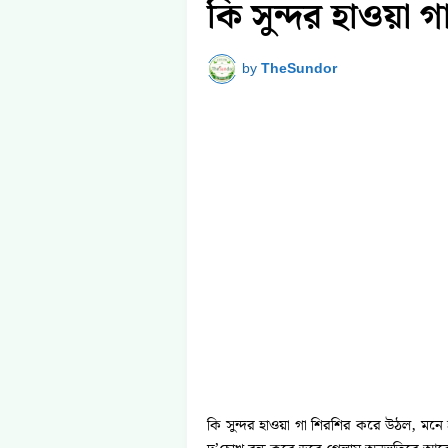
কি সুন্দর হাওয়া 
by
TheSundor
কি সুন্দর হাওয়া গা শিরশির করে উঠল, মনে হল