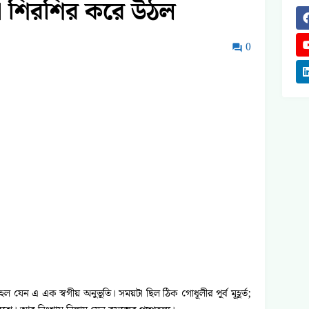
গা শিরশির করে উঠল
0
 যেন এ এক স্বগীয় অনুভূতি। সময়টা ছিল ঠিক গোধূলীর পূর্ব মূহূর্ত;