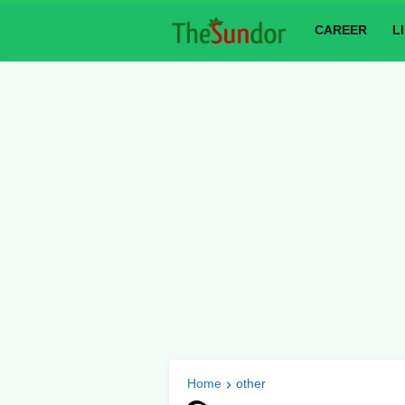
CAREER
L
Home
other