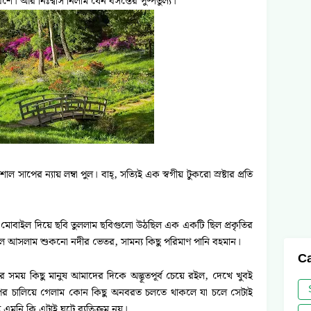
ে। আর নিঃশ্বাস নিলাম যেন বসন্তের পুষ্পতুল্য।
 সাপের ন্যায় লম্বা পুল। বাহ্, সত্যিই এক স্বগীয় টুকরো স্রষ্টার প্রতি
 মোবাইল দিয়ে ছবি তুললাম ছবিগুলো উঠছিল এক একটি ছিল প্রকৃতির
চলে আসলাম শুকনো নদীর ভেতর, সামন্য কিছু পরিমাণ পানি বহমান।
Ca
 সময় কিছু মানুষ আমাদের দিকে অদ্ভূতপূর্ব চেয়ে রইল, দেখে খুবই
র চালিয়ে গেলাম কোন কিছু অনবরত চলতে থাকলে যা চলে সেটাই
 এমনি কি এটাই ঘটে ব্যতিক্রম নয়।