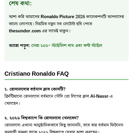
শেষ কথা:
আশা করি আমাদের
Ronaldo Picture 2026
কালেকশনটি আপনাদের
ভালো লেগেছে। নিয়মিত নতুন সব লেটেস্ট ছবি পেতে
thesundor.com
এর সাথেই থাকুন।
আরো পড়ুন:
সেরা ১০০+ স্টাইলিশ নাম এবং ফন্ট স্টাইল
Cristiano Ronaldo FAQ
১. রোনালদোর বর্তমান ক্লাব কোনটি?
ক্রিস্টিয়ানো রোনালদো বর্তমানে সৌদি প্রো লিগের ক্লাব
Al-Nassr
-এ
খেলছেন।
২. ২০২৬ বিশ্বকাপে কি রোনালদো খেলবেন?
রোনালদো এখনো আনুষ্ঠানিকভাবে কিছু জানাননি, তবে তার বর্তমান ফিটনেস
অনুযায়ী ভক্তরা তাকে ২০২৬ বিশ্বকাপে দেখার আশা করছেন।